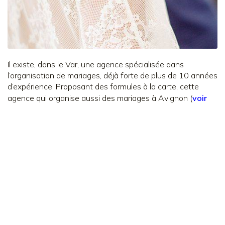
Il existe, dans le Var, une agence spécialisée dans
l’organisation de mariages, déjà forte de plus de 10 années
d’expérience. Proposant des formules à la carte, cette
agence qui organise aussi des mariages à Avignon (
voir
ici
), est fortement implantée dans ces territoires.
Elle en
connaît bien les lieux et les prestataires. Aussi, les couples
désirant s’assurer que la prestation de tel ou tel
prestataire tiendra ses promesses, qu’elle est au juste prix
et que son cahier des charges est complet, ont-ils tout
intérêt à solliciter Miss Eve à ce sujet. C’est possible grâce
à sa formule « Le carnet d’adresses de Miss Eve ».