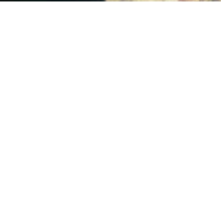
La signature électronique comme
solution moderne pour sécuriser et valider
des documents numériques
L’huile de CBD : un allié incontournable
pour le sommeil
Pourquoi le rameur ProForm est-il l’un
des meilleurs rameurs pliables ?
Maintien à domicile : quelques conseils
Baptême d’un enfant : les cadeaux
symboliques les plus originaux
Vos cours de violon à Clermont-Ferrand