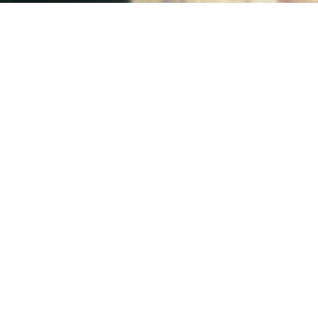
Avec MMA, vous avez la chance de pouvoir procéder à la
souscription de votre contrat d’assurance dans votre lieu
de résidence. En effet, cette compagnie possède des
milliers de collaborateurs répartis sur tout le territoire.
Autant dire que vous pouvez signer votre police
d’assurance à Paris, à Nice, à Saint Étienne, au Mans, etc.